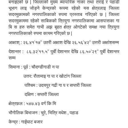
बनाइएको छ | जिल्लाको मुख्य ब्यापारिक नाका तथा तराई र पहाडी
भूभाग लाइ जोड्ने केन्द्रको रूपमा रहेको यस क्षेत्रलाइ जिल्ला
सदरमुकामको नगरपालिकाको रुपमा प्रस्ताब गरिएको छ | जिल्ला
सदरमुकाममा रहेको साबिकको त्रियुगा नगरपालिकामा आसपासका गा
बि स हरु समेत गाभी अझ बृहत क्षेत्र ओगटेको समक्ष नया त्रियुगा
नगरपालिकाको रुपमा कायम गरिएको छ |
आक्षाश् : २६.४१'१७" उतरी अक्षाश देखि २६.५६'४२'' उत्तरी अक्षांशसम्म
देशान्तर : ८६.३२'११.५" पुर्बी देशान्तर देखि ८६.५०'२९'' पुर्बी देशान्तर
सम्म
सिमाना : पूर्व : चौदण्डीगाडी न पा
उत्तर: रौतामाइ गा पा र खोटांग जिल्ला
पश्चिम : उदयपुर गढी गा प र सप्तरी जिल्ला
दक्षिण : सप्तरी जिल्ला
क्षेत्रफ़ल : ५४७.४३ वर्ग कि मि
भौगोलिक बिभाजन : चुरे, भित्रि मधेश , पहाड
केन्द्र : गाईघाट बजार