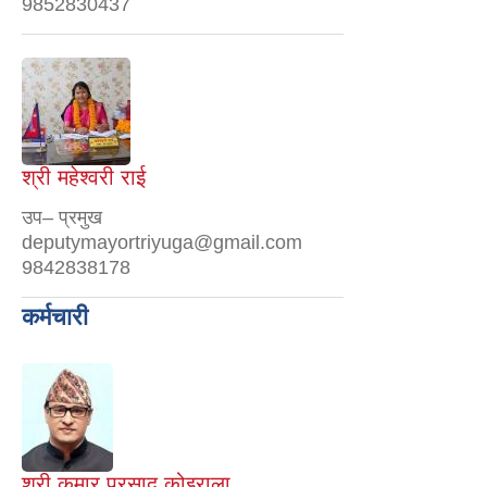
9852830437
श्री महेश्वरी राई
उप– प्रमुख
deputymayortriyuga@gmail.com
9842838178
कर्मचारी
श्री कुमार प्रसाद कोइराला