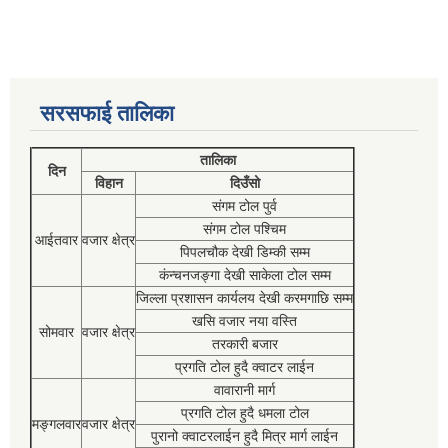
सरसफाई तालिका
तालिका
दिन
विहान
दिउँसो
संगम टोल पुर्व
संगम टोल पश्चिम
आईतवार
वजार क्षेत्र
पिपलचौक देखी डिम्की सम्म
कंन्चनजङ्गा देखी साकेला टोल सम्म
जिल्ला प्रशासन कार्यलय देखी करमगाछि सम्म
खसि वजार नया वस्ति
सोमवार
वजार क्षेत्र
तरकारी बजार
प्रगति टोल हुदै क्वाटर लाईन
वावारानी मार्ग
प्रगति टोल हुदै धमला टोल
मङ्गलवार
वजार क्षेत्र
पुरानो क्वाटरलाईन हुदै मित्र मार्ग लाईन