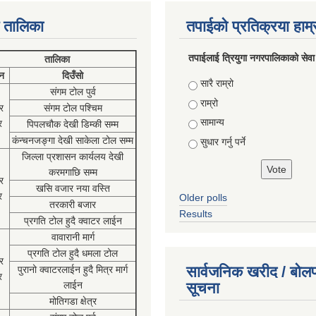
 तालिका
तपाईको प्रतिक्रया हाम
तपाईलाई त्रियुगा नगरपालिकाको सेवा
तालिका
न
दिउँसो
Choices
सारै राम्रो
संगम टोल पुर्व
राम्रो
र
संगम टोल पश्चिम
सामान्य
र
पिपलचौक देखी डिम्की सम्म
कंन्चनजङ्गा देखी साकेला टोल सम्म
सुधार गर्नु पर्ने
जिल्ला प्रशासन कार्यलय देखी
करमगाछि सम्म
र
खसि वजार नया वस्ति
र
Older polls
तरकारी बजार
Results
प्रगति टोल हुदै क्वाटर लाईन
वावारानी मार्ग
प्रगति टोल हुदै धमला टोल
र
सार्वजनिक खरीद / बोलप
पुरानो क्वाटरलाईन हुदै मित्र मार्ग
र
लाईन
सूचना
मोतिगडा क्षेत्र