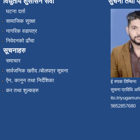
विधुतीय शुसासन सेवा
सुचना तथा प
घटना दर्ता
सामाजिक सुरक्षा
नागरिक वडापत्र
निवेदनको ढाँचा
सूचनाहरु
समाचार
सार्वजनिक खरीद /बोलपत्र सूचना
ऐन, कानुन तथा निर्देशिका
ई रुपक तिम्सिना
सुचना प्रविधि अध
कर तथा शुल्कहरु
ito.triyugam
9852857680