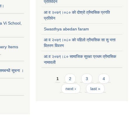
प्रतिवेदन
ना।
आ व २०७९।०८० को दोश्रो त्रैमासिक प्रगति
प्रतिवेन
a Vi School,
Swasthya abedan faram
आ व २०७९।०८० को पहिलो त्रैमासिक सा सु भत्ता
वितरण विवरण
nery Items
.
आ.व २०७९।८० सामाजिक सूरक्षा प्रथम त्रैमासिक
नामावली
समबन्धी सूचना ।
Pages
1
2
3
4
next ›
last »