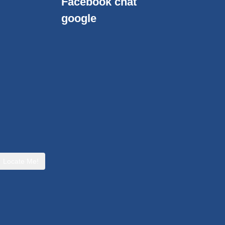
Facebook chat
google
Locate Me!