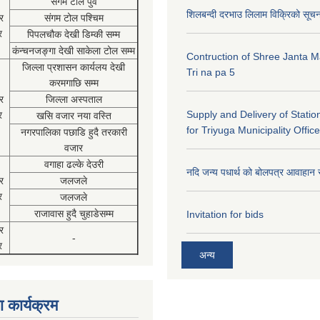
संगम टोल पुर्व
शिलबन्दी दरभाउ लिलाम विक्रिको सूच
र
संगम टोल पश्चिम
र
पिपलचौक देखी डिम्की सम्म
कंन्चनजङ्गा देखी साकेला टोल सम्म
Contruction of Shree Janta M
जिल्ला प्रशासन कार्यलय देखी
Tri na pa 5
करमगाछि सम्म
र
जिल्ला अस्पताल
Supply and Delivery of Statio
र
खसि वजार नया वस्ति
for Triyuga Municipality Office
नगरपालिका पछाडि हुदै तरकारी
वजार
वगाहा ढल्के देउरी
नदि जन्य पधार्थ को बोलपत्र आवाहान 
र
जलजले
र
जलजले
राजावास हुदै चुहाडेसम्म
Invitation for bids
र
-
र
अन्य
 कार्यक्रम