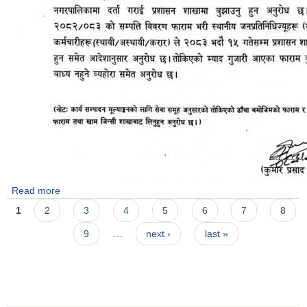
Read more
about कार्यसम्पादन मुल्यांकन तथा सम्पत्ति बिवरण पेश गर्ने सम्बन्धी सूचना
Pages
।
1
2
3
4
5
6
7
8
9
…
next ›
last »