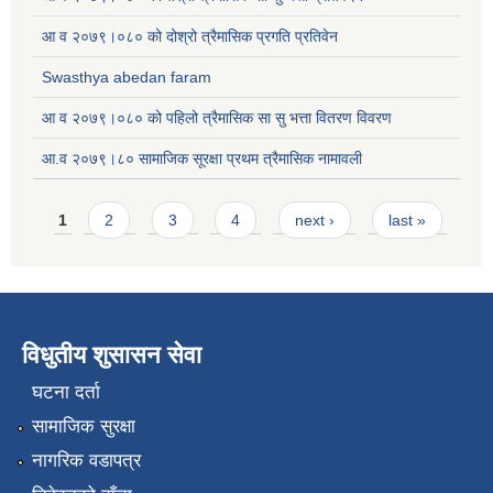
आ व २०७९।०८० को दोश्रो त्रैमासिक प्रगति प्रतिवेन
Swasthya abedan faram
आ व २०७९।०८० को पहिलो त्रैमासिक सा सु भत्ता वितरण विवरण
आ.व २०७९।८० सामाजिक सूरक्षा प्रथम त्रैमासिक नामावली
Pages
1
2
3
4
next ›
last »
विधुतीय शुसासन सेवा
घटना दर्ता
सामाजिक सुरक्षा
नागरिक वडापत्र