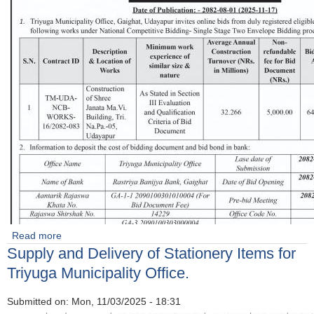
Read more
about Contruction of Shree Janta Ma Vi School, Tri na
Supply and Delivery of Stationery Items for
pa 5
Triyuga Municipality Office.
Submitted on:
Mon, 11/03/2025 - 18:31