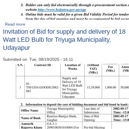
Read more
about Invitation of bid for Construction work of Jaljale-
Invitation of Bid for supply and delivery of 18
Mohanpur-Kakani RCC Road, Tri.Na.Pa.-07, Udayapur
Watt LED Bulb for Triyuga Municipality,
Udayapur
Submitted on:
Tue, 08/19/2025 - 16:11