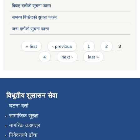
बिबाह दर्ताको सूचना फारम
सम्बन्ध विच्छेदको सुचना फारम
जन्म दर्ताको सूचना फारम
Pages
« first
‹ previous
1
2
3
4
next ›
last »
विधुतीय शुसासन सेवा
घटना दर्ता
सामाजिक सुरक्षा
नागरिक वडापत्र
निवेदनको ढाँचा