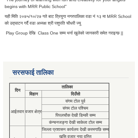
begins with MRR Public School"
यही मिति २०७५/१०/२७ गते बाट त्रियुगा नगरपालिका वडा नं १३ मा MRR School
को उद्घाटन गर्दै वडा अध्यक्ष श्री पशुपति चौधरी ज्यु
Play Group देखि Class One सम्म भर्ना खुलेको जानकारी समेत गराइन्छ ||
सरसफाई तालिका
तालिका
दिन
विहान
दिउँसो
संगम टोल पुर्व
संगम टोल पश्चिम
आईतवार
वजार क्षेत्र
पिपलचौक देखी डिम्की सम्म
कंन्चनजङ्गा देखी साकेला टोल सम्म
जिल्ला प्रशासन कार्यलय देखी करमगाछि सम्म
खसि वजार नया वस्ति