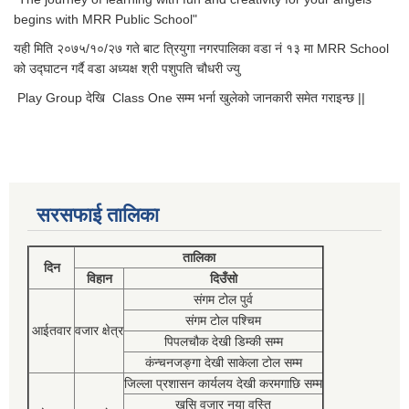
begins with MRR Public School"
यही मिति २०७५/१०/२७ गते बाट त्रियुगा नगरपालिका वडा नं १३ मा MRR School
को उद्घाटन गर्दै वडा अध्यक्ष श्री पशुपति चौधरी ज्यु
Play Group देखि Class One सम्म भर्ना खुलेको जानकारी समेत गराइन्छ ||
सरसफाई तालिका
तालिका
दिन
विहान
दिउँसो
संगम टोल पुर्व
संगम टोल पश्चिम
आईतवार
वजार क्षेत्र
पिपलचौक देखी डिम्की सम्म
कंन्चनजङ्गा देखी साकेला टोल सम्म
जिल्ला प्रशासन कार्यलय देखी करमगाछि सम्म
खसि वजार नया वस्ति