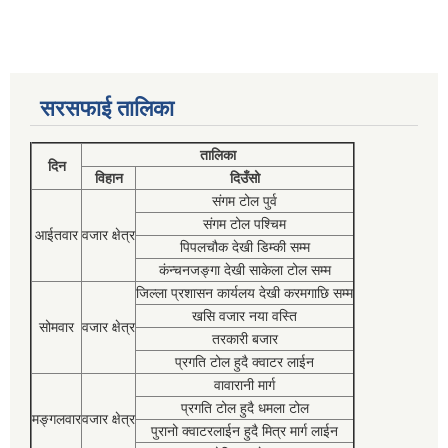
सरसफाई तालिका
तालिका
दिन
विहान
दिउँसो
संगम टोल पुर्व
संगम टोल पश्चिम
आईतवार
वजार क्षेत्र
पिपलचौक देखी डिम्की सम्म
कंन्चनजङ्गा देखी साकेला टोल सम्म
जिल्ला प्रशासन कार्यलय देखी करमगाछि सम्म
खसि वजार नया वस्ति
सोमवार
वजार क्षेत्र
तरकारी बजार
प्रगति टोल हुदै क्वाटर लाईन
वावारानी मार्ग
प्रगति टोल हुदै धमला टोल
मङ्गलवार
वजार क्षेत्र
पुरानो क्वाटरलाईन हुदै मित्र मार्ग लाईन