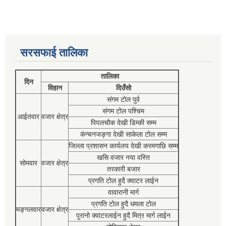
सरसफाई तालिका
तालिका
दिन
विहान
दिउँसो
संगम टोल पुर्व
संगम टोल पश्चिम
आईतवार
वजार क्षेत्र
पिपलचौक देखी डिम्की सम्म
कंन्चनजङ्गा देखी साकेला टोल सम्म
जिल्ला प्रशासन कार्यलय देखी करमगाछि सम्म
खसि वजार नया वस्ति
सोमवार
वजार क्षेत्र
तरकारी बजार
प्रगति टोल हुदै क्वाटर लाईन
वावारानी मार्ग
प्रगति टोल हुदै धमला टोल
मङ्गलवार
वजार क्षेत्र
पुरानो क्वाटरलाईन हुदै मित्र मार्ग लाईन