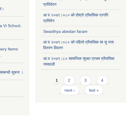
प्रतिवेदन
ना।
आ व २०७९।०८० को दोश्रो त्रैमासिक प्रगति
प्रतिवेन
a Vi School,
Swasthya abedan faram
आ व २०७९।०८० को पहिलो त्रैमासिक सा सु भत्ता
वितरण विवरण
nery Items
.
आ.व २०७९।८० सामाजिक सूरक्षा प्रथम त्रैमासिक
नामावली
समबन्धी सूचना ।
Pages
1
2
3
4
next ›
last »