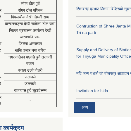
संगम टोल पुर्व
शिलबन्दी दरभाउ लिलाम विक्रिको सूच
र
संगम टोल पश्चिम
र
पिपलचौक देखी डिम्की सम्म
कंन्चनजङ्गा देखी साकेला टोल सम्म
Contruction of Shree Janta M
जिल्ला प्रशासन कार्यलय देखी
Tri na pa 5
करमगाछि सम्म
र
जिल्ला अस्पताल
Supply and Delivery of Statio
र
खसि वजार नया वस्ति
for Triyuga Municipality Office
नगरपालिका पछाडि हुदै तरकारी
वजार
वगाहा ढल्के देउरी
नदि जन्य पधार्थ को बोलपत्र आवाहान 
र
जलजले
र
जलजले
राजावास हुदै चुहाडेसम्म
Invitation for bids
र
-
र
अन्य
 कार्यक्रम