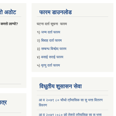
्रो अठोट
फारम डाउनलोड
 कस्तो लाग्यो?
घटना दर्ता सूचना फारम
१)
जन्म दर्ता फारम
२)
बिबाह दर्ता फारम
३)
सम्बन्ध बिच्छेद फारम
४)
बसाई सराई फारम
५)
मृत्यु दर्ता फारम
विधुतीय शुसासन सेवा
आ व २०७९ ८० चौथो त्रैमासिक सा सु भत्ता वितरण
त्र
विवरण
आ व २०७९।०८० को तेश्रो त्रैमासिक सा सु भत्ता