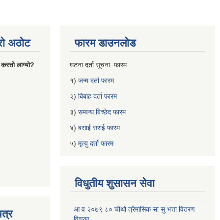
्रो अठोट
फारम डाउनलोड
 कस्तो लाग्यो?
घटना दर्ता सूचना फारम
१)
जन्म दर्ता फारम
२)
बिबाह दर्ता फारम
३)
सम्बन्ध बिच्छेद फारम
४)
बसाई सराई फारम
५)
मृत्यु दर्ता फारम
विधुतीय शुसासन सेवा
आ व २०७९ ८० चौथो त्रैमासिक सा सु भत्ता वितरण
त्र
विवरण