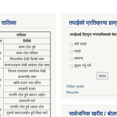
 तालिका
तपाईको प्रतिक्रया हाम
तपाईलाई त्रियुगा नगरपालिकाको सेवा
तालिका
न
दिउँसो
Choices
सारै राम्रो
संगम टोल पुर्व
राम्रो
र
संगम टोल पश्चिम
सामान्य
र
पिपलचौक देखी डिम्की सम्म
कंन्चनजङ्गा देखी साकेला टोल सम्म
सुधार गर्नु पर्ने
जिल्ला प्रशासन कार्यलय देखी
करमगाछि सम्म
र
खसि वजार नया वस्ति
र
Older polls
तरकारी बजार
Results
प्रगति टोल हुदै क्वाटर लाईन
वावारानी मार्ग
प्रगति टोल हुदै धमला टोल
र
सार्वजनिक खरीद / बोलप
पुरानो क्वाटरलाईन हुदै मित्र मार्ग
र