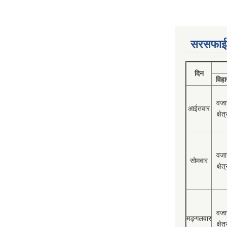
सरसफाई
दिन
विहा
वजा
आईतवार
क्षेत्
वजा
सोमवार
क्षेत्
वजा
मङ्गलवार
क्षेत्