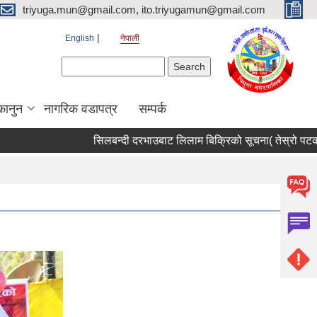
triyuga.mun@gmail.com, ito.triyugamun@gmail.com
English
नेपाली
Search form
Search
कानुन
नागरिक वडापत्र
सम्पर्क
सिलबन्दी दरभाउबाट लिलाम बिक्रिको सूचना( तेस्रो पटक) ।