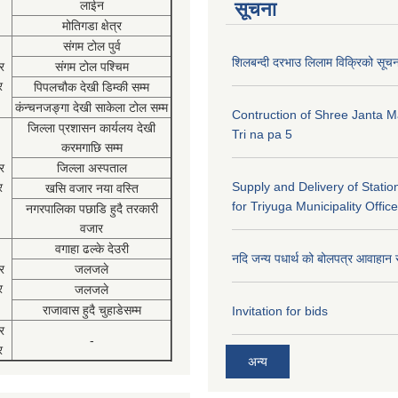
लाईन
सूचना
मोतिगडा क्षेत्र
संगम टोल पुर्व
शिलबन्दी दरभाउ लिलाम विक्रिको सूच
र
संगम टोल पश्चिम
र
पिपलचौक देखी डिम्की सम्म
कंन्चनजङ्गा देखी साकेला टोल सम्म
Contruction of Shree Janta M
जिल्ला प्रशासन कार्यलय देखी
Tri na pa 5
करमगाछि सम्म
र
जिल्ला अस्पताल
Supply and Delivery of Statio
र
खसि वजार नया वस्ति
for Triyuga Municipality Office
नगरपालिका पछाडि हुदै तरकारी
वजार
वगाहा ढल्के देउरी
नदि जन्य पधार्थ को बोलपत्र आवाहान 
र
जलजले
र
जलजले
राजावास हुदै चुहाडेसम्म
Invitation for bids
र
-
र
अन्य