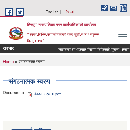
Skip to main content
English
नेपाली
त्रियुगा नगरपालिका,नगर कार्यपालिकाको कार्यालय
'" स्वस्थ,शिक्षित,उद्यमशील हाम्रो शहर: सुखी,सभ्य र समुन्नत
त्रियुगा नगर "
समाचार
सिलबन्दी दरभाउबाट लिलाम बिक्रिको सूचना( तेस्रो 
You are here
Home
» संगठनात्मक स्वरुप
संगठनात्मक स्वरुप
Documents:
संगठन संरचना.pdf