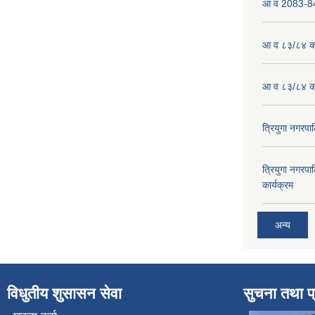
आ व 2083-84 
आ व ८३/८४ को
आ व ८३/८४ को
त्रियुगा नगर
त्रियुगा नगर
कार्यक्रम
अन्य
विधुतीय शुसासन सेवा
सुचना तथा प