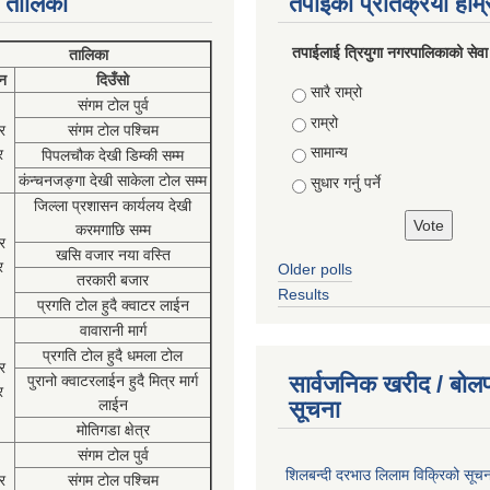
 तालिका
तपाईको प्रतिक्रया हाम
तपाईलाई त्रियुगा नगरपालिकाको सेवा
तालिका
न
दिउँसो
Choices
सारै राम्रो
संगम टोल पुर्व
राम्रो
र
संगम टोल पश्चिम
सामान्य
र
पिपलचौक देखी डिम्की सम्म
कंन्चनजङ्गा देखी साकेला टोल सम्म
सुधार गर्नु पर्ने
जिल्ला प्रशासन कार्यलय देखी
करमगाछि सम्म
र
खसि वजार नया वस्ति
र
Older polls
तरकारी बजार
Results
प्रगति टोल हुदै क्वाटर लाईन
वावारानी मार्ग
प्रगति टोल हुदै धमला टोल
र
सार्वजनिक खरीद / बोलप
पुरानो क्वाटरलाईन हुदै मित्र मार्ग
र
लाईन
सूचना
मोतिगडा क्षेत्र
संगम टोल पुर्व
शिलबन्दी दरभाउ लिलाम विक्रिको सूच
र
संगम टोल पश्चिम