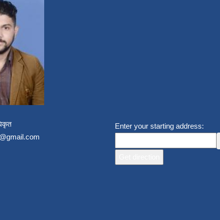
िकृत
Enter your starting address:
un@gmail.com