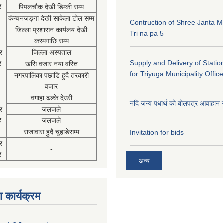
र
पिपलचौक देखी डिम्की सम्म
कंन्चनजङ्गा देखी साकेला टोल सम्म
Contruction of Shree Janta M
जिल्ला प्रशासन कार्यलय देखी
Tri na pa 5
करमगाछि सम्म
र
जिल्ला अस्पताल
Supply and Delivery of Statio
र
खसि वजार नया वस्ति
for Triyuga Municipality Office
नगरपालिका पछाडि हुदै तरकारी
वजार
वगाहा ढल्के देउरी
नदि जन्य पधार्थ को बोलपत्र आवाहान 
र
जलजले
र
जलजले
राजावास हुदै चुहाडेसम्म
Invitation for bids
र
-
र
अन्य
 कार्यक्रम