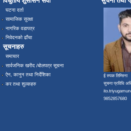
विधुतीय शुसासन सेवा
सुचना तथा प
घटना दर्ता
सामाजिक सुरक्षा
नागरिक वडापत्र
निवेदनको ढाँचा
सूचनाहरु
समाचार
सार्वजनिक खरीद /बोलपत्र सूचना
ऐन, कानुन तथा निर्देशिका
ई रुपक तिम्सिना
सुचना प्रविधि अध
कर तथा शुल्कहरु
ito.triyugam
9852857680