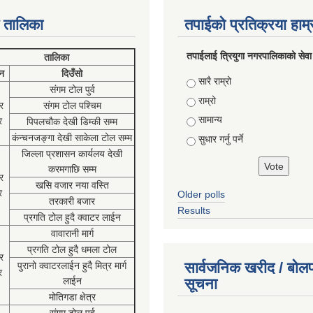
 तालिका
तपाईको प्रतिक्रया हाम
तपाईलाई त्रियुगा नगरपालिकाको सेवा
तालिका
न
दिउँसो
Choices
सारै राम्रो
संगम टोल पुर्व
राम्रो
र
संगम टोल पश्चिम
सामान्य
र
पिपलचौक देखी डिम्की सम्म
कंन्चनजङ्गा देखी साकेला टोल सम्म
सुधार गर्नु पर्ने
जिल्ला प्रशासन कार्यलय देखी
करमगाछि सम्म
र
खसि वजार नया वस्ति
र
Older polls
तरकारी बजार
Results
प्रगति टोल हुदै क्वाटर लाईन
वावारानी मार्ग
प्रगति टोल हुदै धमला टोल
र
सार्वजनिक खरीद / बोलप
पुरानो क्वाटरलाईन हुदै मित्र मार्ग
र
लाईन
सूचना
मोतिगडा क्षेत्र