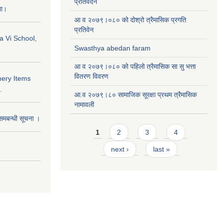
प्रतिवेदन
ना।
आ व २०७९।०८० को दोश्रो त्रैमासिक प्रगति
प्रतिवेन
a Vi School,
Swasthya abedan faram
आ व २०७९।०८० को पहिलो त्रैमासिक सा सु भत्ता
वितरण विवरण
nery Items
.
आ.व २०७९।८० सामाजिक सूरक्षा प्रथम त्रैमासिक
नामावली
समबन्धी सूचना ।
Pages
1
2
3
4
next ›
last »