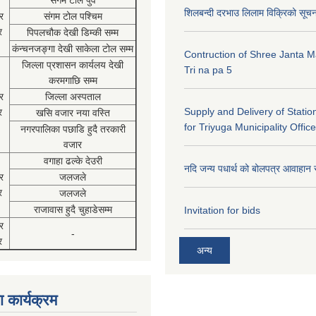
संगम टोल पुर्व
शिलबन्दी दरभाउ लिलाम विक्रिको सूच
र
संगम टोल पश्चिम
र
पिपलचौक देखी डिम्की सम्म
कंन्चनजङ्गा देखी साकेला टोल सम्म
Contruction of Shree Janta M
जिल्ला प्रशासन कार्यलय देखी
Tri na pa 5
करमगाछि सम्म
र
जिल्ला अस्पताल
Supply and Delivery of Statio
र
खसि वजार नया वस्ति
for Triyuga Municipality Office
नगरपालिका पछाडि हुदै तरकारी
वजार
वगाहा ढल्के देउरी
नदि जन्य पधार्थ को बोलपत्र आवाहान 
र
जलजले
र
जलजले
राजावास हुदै चुहाडेसम्म
Invitation for bids
र
-
र
अन्य
 कार्यक्रम