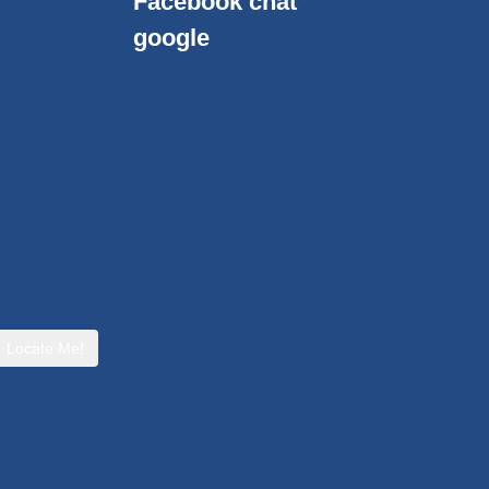
Facebook chat
google
Locate Me!