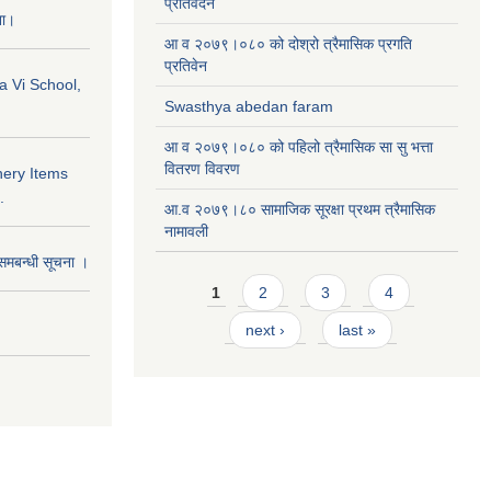
प्रतिवेदन
ना।
आ व २०७९।०८० को दोश्रो त्रैमासिक प्रगति
प्रतिवेन
a Vi School,
Swasthya abedan faram
आ व २०७९।०८० को पहिलो त्रैमासिक सा सु भत्ता
वितरण विवरण
nery Items
.
आ.व २०७९।८० सामाजिक सूरक्षा प्रथम त्रैमासिक
नामावली
समबन्धी सूचना ।
Pages
1
2
3
4
next ›
last »