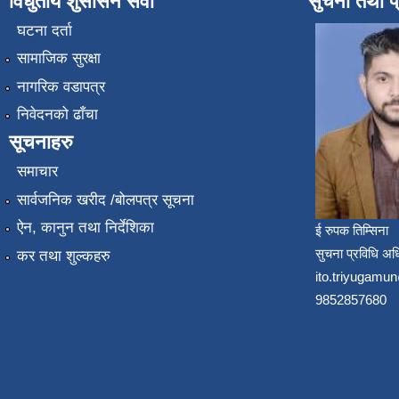
विधुतीय शुसासन सेवा
सुचना तथा प
घटना दर्ता
सामाजिक सुरक्षा
नागरिक वडापत्र
निवेदनको ढाँचा
सूचनाहरु
समाचार
सार्वजनिक खरीद /बोलपत्र सूचना
ऐन, कानुन तथा निर्देशिका
ई रुपक तिम्सिना
सुचना प्रविधि अध
कर तथा शुल्कहरु
ito.triyugam
9852857680