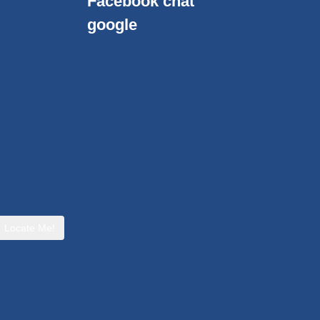
Facebook chat
google
Locate Me!