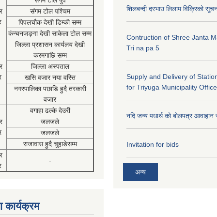
संगम टोल पुर्व
शिलबन्दी दरभाउ लिलाम विक्रिको सूच
र
संगम टोल पश्चिम
र
पिपलचौक देखी डिम्की सम्म
कंन्चनजङ्गा देखी साकेला टोल सम्म
Contruction of Shree Janta M
जिल्ला प्रशासन कार्यलय देखी
Tri na pa 5
करमगाछि सम्म
र
जिल्ला अस्पताल
Supply and Delivery of Statio
र
खसि वजार नया वस्ति
for Triyuga Municipality Office
नगरपालिका पछाडि हुदै तरकारी
वजार
वगाहा ढल्के देउरी
नदि जन्य पधार्थ को बोलपत्र आवाहान 
र
जलजले
र
जलजले
राजावास हुदै चुहाडेसम्म
Invitation for bids
र
-
र
अन्य
 कार्यक्रम