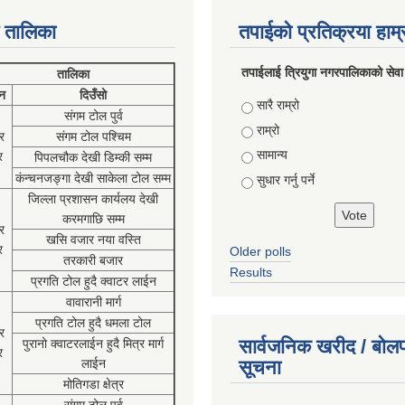
 तालिका
तपाईको प्रतिक्रया हाम
तपाईलाई त्रियुगा नगरपालिकाको सेवा
तालिका
न
दिउँसो
Choices
सारै राम्रो
संगम टोल पुर्व
राम्रो
र
संगम टोल पश्चिम
सामान्य
र
पिपलचौक देखी डिम्की सम्म
कंन्चनजङ्गा देखी साकेला टोल सम्म
सुधार गर्नु पर्ने
जिल्ला प्रशासन कार्यलय देखी
करमगाछि सम्म
र
खसि वजार नया वस्ति
र
Older polls
तरकारी बजार
Results
प्रगति टोल हुदै क्वाटर लाईन
वावारानी मार्ग
प्रगति टोल हुदै धमला टोल
र
सार्वजनिक खरीद / बोलप
पुरानो क्वाटरलाईन हुदै मित्र मार्ग
र
लाईन
सूचना
मोतिगडा क्षेत्र