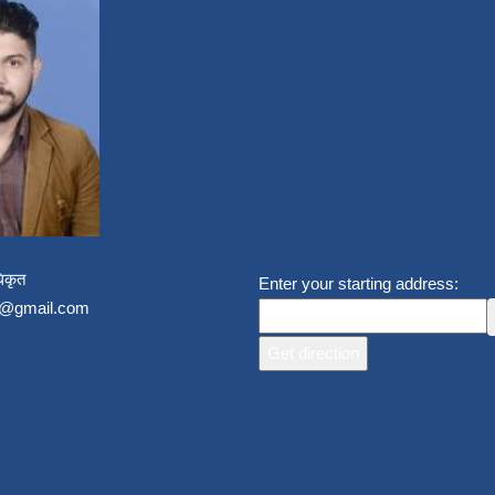
िकृत
Enter your starting address:
un@gmail.com