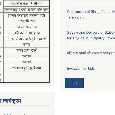
र
पिपलचौक देखी डिम्की सम्म
कंन्चनजङ्गा देखी साकेला टोल सम्म
Contruction of Shree Janta M
जिल्ला प्रशासन कार्यलय देखी
Tri na pa 5
करमगाछि सम्म
र
जिल्ला अस्पताल
Supply and Delivery of Statio
र
खसि वजार नया वस्ति
for Triyuga Municipality Office
नगरपालिका पछाडि हुदै तरकारी
वजार
वगाहा ढल्के देउरी
नदि जन्य पधार्थ को बोलपत्र आवाहान 
र
जलजले
र
जलजले
राजावास हुदै चुहाडेसम्म
Invitation for bids
र
-
र
अन्य
 कार्यक्रम