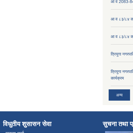
आ व 2083-84 
आ व ८३/८४ को
आ व ८३/८४ को
त्रियुगा नगर
त्रियुगा नगर
कार्यक्रम
अन्य
विधुतीय शुसासन सेवा
सुचना तथा प