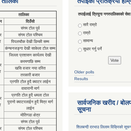
 तालिका
तपाईको प्रतिक्रया हाम
तपाईलाई त्रियुगा नगरपालिकाको सेवा
तालिका
न
दिउँसो
Choices
सारै राम्रो
संगम टोल पुर्व
राम्रो
र
संगम टोल पश्चिम
सामान्य
र
पिपलचौक देखी डिम्की सम्म
कंन्चनजङ्गा देखी साकेला टोल सम्म
सुधार गर्नु पर्ने
जिल्ला प्रशासन कार्यलय देखी
करमगाछि सम्म
र
खसि वजार नया वस्ति
र
Older polls
तरकारी बजार
Results
प्रगति टोल हुदै क्वाटर लाईन
वावारानी मार्ग
प्रगति टोल हुदै धमला टोल
र
सार्वजनिक खरीद / बोलप
पुरानो क्वाटरलाईन हुदै मित्र मार्ग
र
लाईन
सूचना
मोतिगडा क्षेत्र
संगम टोल पुर्व
शिलबन्दी दरभाउ लिलाम विक्रिको सूच
र
संगम टोल पश्चिम