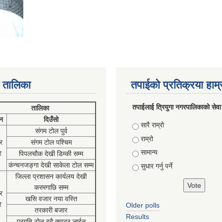
 तालिका
तपाईको प्रतिक्रया हाम
तपाईलाई त्रियुगा नगरपालिकाको सेवा
तालिका
न
दिउँसो
Choices
सारै राम्रो
संगम टोल पुर्व
राम्रो
र
संगम टोल पश्चिम
सामान्य
र
पिपलचौक देखी डिम्की सम्म
कंन्चनजङ्गा देखी साकेला टोल सम्म
सुधार गर्नु पर्ने
जिल्ला प्रशासन कार्यलय देखी
करमगाछि सम्म
र
खसि वजार नया वस्ति
र
Older polls
तरकारी बजार
Results
प्रगति टोल हुदै क्वाटर लाईन