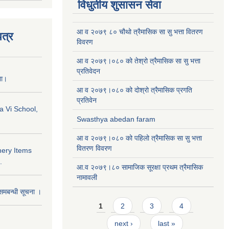
विधुतीय शुसासन सेवा
आ व २०७९ ८० चौथो त्रैमासिक सा सु भत्ता वितरण
त्र
विवरण
आ व २०७९।०८० को तेश्रो त्रैमासिक सा सु भत्ता
प्रतिवेदन
ना।
आ व २०७९।०८० को दोश्रो त्रैमासिक प्रगति
प्रतिवेन
a Vi School,
Swasthya abedan faram
आ व २०७९।०८० को पहिलो त्रैमासिक सा सु भत्ता
वितरण विवरण
nery Items
.
आ.व २०७९।८० सामाजिक सूरक्षा प्रथम त्रैमासिक
नामावली
समबन्धी सूचना ।
Pages
1
2
3
4
next ›
last »