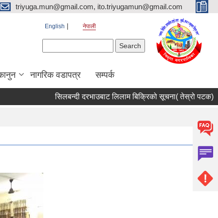
triyuga.mun@gmail.com, ito.triyugamun@gmail.com
English
नेपाली
Search form
Search
कानुन
नागरिक वडापत्र
सम्पर्क
सिलबन्दी दरभाउबाट लिलाम बिक्रिको सूचना( तेस्रो पटक) ।
Re