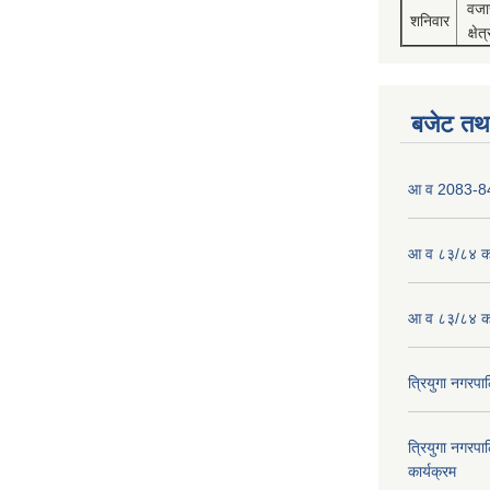
वजा
शनिवार
क्षेत्
बजेट तथा
आ व 2083-84 
आ व ८३/८४ को
आ व ८३/८४ को
त्रियुगा नगर
त्रियुगा नगर
कार्यक्रम