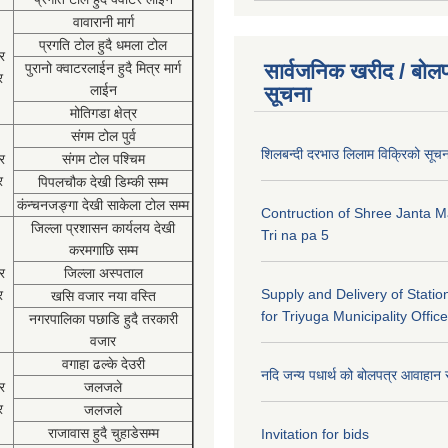
वावारानी मार्ग
प्रगति टोल हुदै धमला टोल
र
सार्वजनिक खरीद / बोलप
पुरानो क्वाटरलाईन हुदै मित्र मार्ग
र
लाईन
सूचना
मोतिगडा क्षेत्र
संगम टोल पुर्व
शिलबन्दी दरभाउ लिलाम विक्रिको सूच
र
संगम टोल पश्चिम
र
पिपलचौक देखी डिम्की सम्म
कंन्चनजङ्गा देखी साकेला टोल सम्म
Contruction of Shree Janta M
जिल्ला प्रशासन कार्यलय देखी
Tri na pa 5
करमगाछि सम्म
र
जिल्ला अस्पताल
Supply and Delivery of Statio
र
खसि वजार नया वस्ति
for Triyuga Municipality Office
नगरपालिका पछाडि हुदै तरकारी
वजार
वगाहा ढल्के देउरी
नदि जन्य पधार्थ को बोलपत्र आवाहान 
र
जलजले
र
जलजले
राजावास हुदै चुहाडेसम्म
Invitation for bids