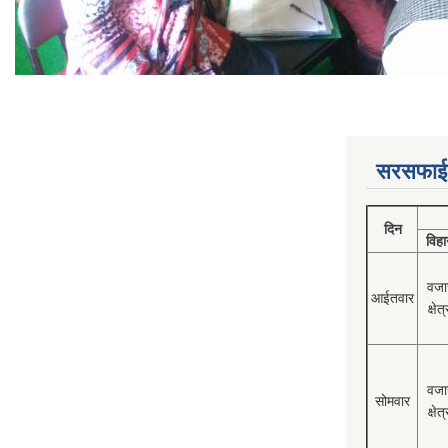
सरसफाई
दिन
विहा
वजा
आईतवार
क्षेत्
वजा
सोमवार
क्षेत्