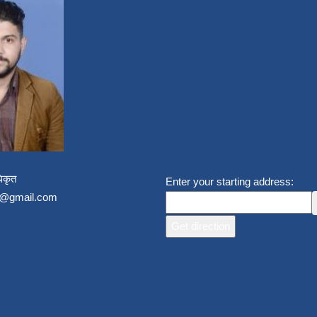
िकृत
Enter your starting address:
un@gmail.com