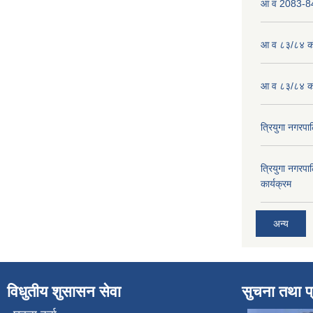
आ व 2083-84 
आ व ८३/८४ को
आ व ८३/८४ को
त्रियुगा नगर
त्रियुगा नगर
कार्यक्रम
अन्य
विधुतीय शुसासन सेवा
सुचना तथा प