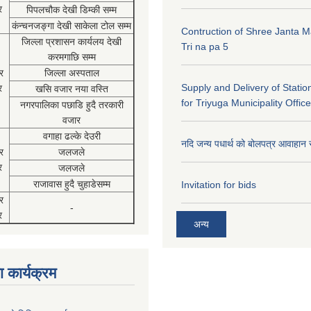
र
पिपलचौक देखी डिम्की सम्म
कंन्चनजङ्गा देखी साकेला टोल सम्म
Contruction of Shree Janta M
जिल्ला प्रशासन कार्यलय देखी
Tri na pa 5
करमगाछि सम्म
र
जिल्ला अस्पताल
Supply and Delivery of Statio
र
खसि वजार नया वस्ति
for Triyuga Municipality Office
नगरपालिका पछाडि हुदै तरकारी
वजार
वगाहा ढल्के देउरी
नदि जन्य पधार्थ को बोलपत्र आवाहान 
र
जलजले
र
जलजले
राजावास हुदै चुहाडेसम्म
Invitation for bids
र
-
र
अन्य
 कार्यक्रम