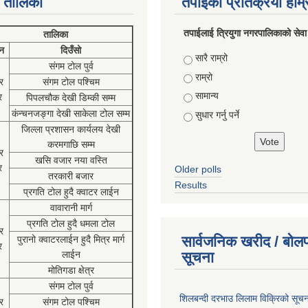
 तालिका
तपाईको प्रतिक्रया हाम
तपाईलाई त्रियुगा नगरपालिकाको सेवा
तालिका
न
दिउँसो
Choices
सारै राम्रो
संगम टोल पुर्व
राम्रो
र
संगम टोल पश्चिम
सामान्य
र
पिपलचौक देखी डिम्की सम्म
कंन्चनजङ्गा देखी साकेला टोल सम्म
सुधार गर्नु पर्ने
जिल्ला प्रशासन कार्यलय देखी
करमगाछि सम्म
र
खसि वजार नया वस्ति
र
Older polls
तरकारी बजार
Results
प्रगति टोल हुदै क्वाटर लाईन
वावारानी मार्ग
प्रगति टोल हुदै धमला टोल
र
सार्वजनिक खरीद / बोलप
पुरानो क्वाटरलाईन हुदै मित्र मार्ग
र
लाईन
सूचना
मोतिगडा क्षेत्र
संगम टोल पुर्व
शिलबन्दी दरभाउ लिलाम विक्रिको सूच
र
संगम टोल पश्चिम