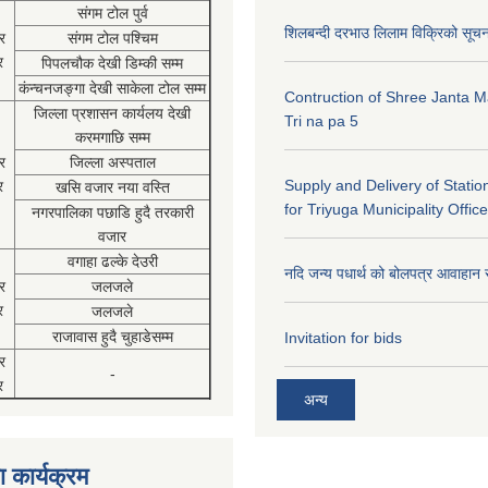
संगम टोल पुर्व
शिलबन्दी दरभाउ लिलाम विक्रिको सूच
र
संगम टोल पश्चिम
र
पिपलचौक देखी डिम्की सम्म
कंन्चनजङ्गा देखी साकेला टोल सम्म
Contruction of Shree Janta M
जिल्ला प्रशासन कार्यलय देखी
Tri na pa 5
करमगाछि सम्म
र
जिल्ला अस्पताल
Supply and Delivery of Statio
र
खसि वजार नया वस्ति
for Triyuga Municipality Office
नगरपालिका पछाडि हुदै तरकारी
वजार
वगाहा ढल्के देउरी
नदि जन्य पधार्थ को बोलपत्र आवाहान 
र
जलजले
र
जलजले
राजावास हुदै चुहाडेसम्म
Invitation for bids
र
-
र
अन्य
 कार्यक्रम