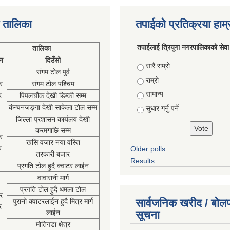
 तालिका
तपाईको प्रतिक्रया हाम
तपाईलाई त्रियुगा नगरपालिकाको सेवा
तालिका
न
दिउँसो
Choices
सारै राम्रो
संगम टोल पुर्व
राम्रो
र
संगम टोल पश्चिम
सामान्य
र
पिपलचौक देखी डिम्की सम्म
कंन्चनजङ्गा देखी साकेला टोल सम्म
सुधार गर्नु पर्ने
जिल्ला प्रशासन कार्यलय देखी
करमगाछि सम्म
र
खसि वजार नया वस्ति
र
Older polls
तरकारी बजार
Results
प्रगति टोल हुदै क्वाटर लाईन
वावारानी मार्ग
प्रगति टोल हुदै धमला टोल
र
सार्वजनिक खरीद / बोलप
पुरानो क्वाटरलाईन हुदै मित्र मार्ग
र
लाईन
सूचना
मोतिगडा क्षेत्र