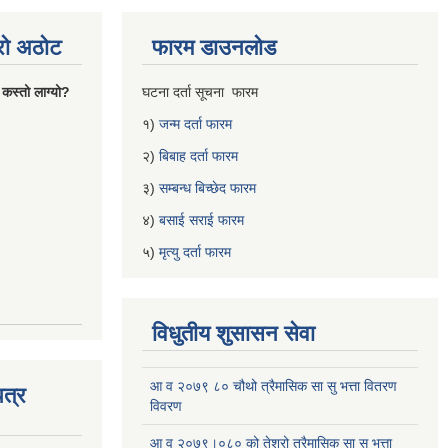
्रो अठोट
फारम डाउनलोड
 कस्तो लाग्यो?
घटना दर्ता सूचना फारम
१)
जन्म दर्ता फारम
२)
बिबाह दर्ता फारम
३)
सम्बन्ध बिच्छेद फारम
४)
बसाई सराई फारम
५)
मृत्यु दर्ता फारम
विधुतीय शुसासन सेवा
आ व २०७९ ८० चौथो त्रैमासिक सा सु भत्ता वितरण
त्र
विवरण
आ व २०७९।०८० को तेश्रो त्रैमासिक सा सु भत्ता