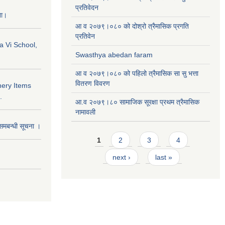
प्रतिवेदन
ना।
आ व २०७९।०८० को दोश्रो त्रैमासिक प्रगति
प्रतिवेन
a Vi School,
Swasthya abedan faram
आ व २०७९।०८० को पहिलो त्रैमासिक सा सु भत्ता
वितरण विवरण
nery Items
.
आ.व २०७९।८० सामाजिक सूरक्षा प्रथम त्रैमासिक
नामावली
समबन्धी सूचना ।
Pages
1
2
3
4
next ›
last »