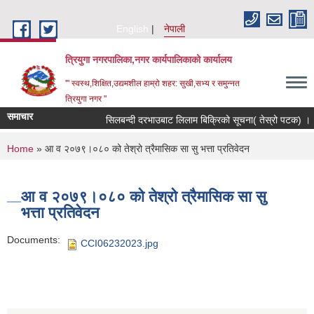
Skip to main content
English
नेपाली
त्रियुगा नगरपालिका,नगर कार्यपालिकाको कार्यालय
'" स्वस्थ,शिक्षित,उद्यमशील हाम्रो शहर: सुखी,सभ्य र समुन्नत
त्रियुगा नगर "
समाचार
सिलबन्दी दरभाउबाट लिलाम बिक्रिको सूचना( तेस्रो पटक) ।
You are here
Home
» आ व २०७९।०८० को तेश्रो त्रैमासिक सा सु भत्ता प्रतिवेदन
आ व २०७९।०८० को तेश्रो त्रैमासिक सा सु
भत्ता प्रतिवेदन
Documents:
CCI06232023.jpg