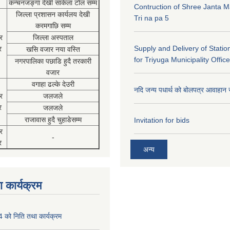
कंन्चनजङ्गा देखी साकेला टोल सम्म
Contruction of Shree Janta M
जिल्ला प्रशासन कार्यलय देखी
Tri na pa 5
करमगाछि सम्म
र
जिल्ला अस्पताल
Supply and Delivery of Statio
र
खसि वजार नया वस्ति
for Triyuga Municipality Office
नगरपालिका पछाडि हुदै तरकारी
वजार
वगाहा ढल्के देउरी
नदि जन्य पधार्थ को बोलपत्र आवाहान 
र
जलजले
र
जलजले
राजावास हुदै चुहाडेसम्म
Invitation for bids
र
-
र
अन्य
 कार्यक्रम
को निति तथा कार्यक्रम