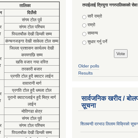
तपाईलाई त्रियुगा नगरपालिकाको सेवा
तालिका
न
दिउँसो
Choices
सारै राम्रो
संगम टोल पुर्व
राम्रो
र
संगम टोल पश्चिम
सामान्य
र
पिपलचौक देखी डिम्की सम्म
कंन्चनजङ्गा देखी साकेला टोल सम्म
सुधार गर्नु पर्ने
जिल्ला प्रशासन कार्यलय देखी
करमगाछि सम्म
र
खसि वजार नया वस्ति
र
Older polls
तरकारी बजार
Results
प्रगति टोल हुदै क्वाटर लाईन
वावारानी मार्ग
प्रगति टोल हुदै धमला टोल
र
सार्वजनिक खरीद / बोलप
पुरानो क्वाटरलाईन हुदै मित्र मार्ग
र
लाईन
सूचना
मोतिगडा क्षेत्र
संगम टोल पुर्व
शिलबन्दी दरभाउ लिलाम विक्रिको सूच
र
संगम टोल पश्चिम
र
पिपलचौक देखी डिम्की सम्म