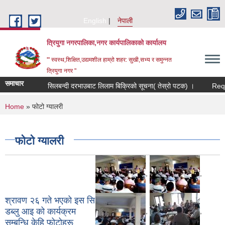
Skip to main content
English
नेपाली
त्रियुगा नगरपालिका,नगर कार्यपालिकाको कार्यालय
'" स्वस्थ,शिक्षित,उद्यमशील हाम्रो शहर: सुखी,सभ्य र समुन्नत
त्रियुगा नगर "
समाचार
सिलबन्दी दरभाउबाट लिलाम बिक्रिको सूचना( तेस्रो पटक) ।
Reques
You are here
Home
» फोटो ग्यालरी
फोटो ग्यालरी
,
,
श्रावण २६ गते भएको इस सि
डब्लु आइ को कार्यक्रम
,
,
सम्बन्धि केहि फोटोहरू