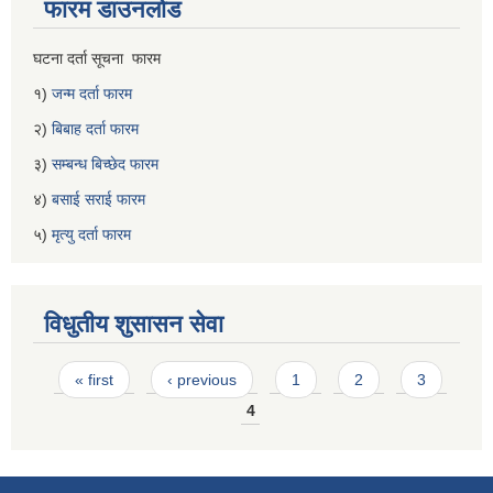
फारम डाउनलोड
घटना दर्ता सूचना फारम
१)
जन्म दर्ता फारम
२)
बिबाह दर्ता फारम
३)
सम्बन्ध बिच्छेद फारम
४)
बसाई सराई फारम
५)
मृत्यु दर्ता फारम
विधुतीय शुसासन सेवा
Pages
« first
‹ previous
1
2
3
4