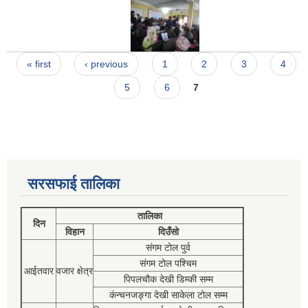
Pages
« first
‹ previous
1
2
3
4
5
6
7
सरसफाई तालिका
तालिका
दिन
विहान
दिउँसो
संगम टोल पुर्व
संगम टोल पश्चिम
आईतवार
वजार क्षेत्र
पिपलचौक देखी डिम्की सम्म
कंन्चनजङ्गा देखी साकेला टोल सम्म