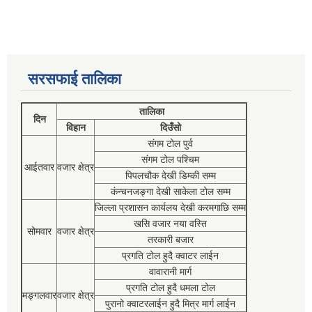
सरसफाई तालिका
तालिका
दिन
विहान
दिउँसो
संगम टोल पुर्व
संगम टोल पश्चिम
आईतवार
वजार क्षेत्र
पिपलचौक देखी डिम्की सम्म
कंन्चनजङ्गा देखी साकेला टोल सम्म
जिल्ला प्रशासन कार्यलय देखी करमगाछि सम्म
खसि वजार नया वस्ति
सोमवार
वजार क्षेत्र
तरकारी बजार
प्रगति टोल हुदै क्वाटर लाईन
वावारानी मार्ग
प्रगति टोल हुदै धमला टोल
मङ्गलवार
वजार क्षेत्र
पुरानो क्वाटरलाईन हुदै मित्र मार्ग लाईन