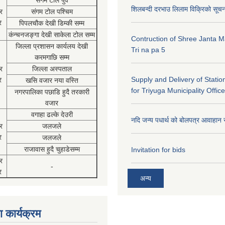
संगम टोल पुर्व
शिलबन्दी दरभाउ लिलाम विक्रिको सूच
र
संगम टोल पश्चिम
र
पिपलचौक देखी डिम्की सम्म
कंन्चनजङ्गा देखी साकेला टोल सम्म
Contruction of Shree Janta M
जिल्ला प्रशासन कार्यलय देखी
Tri na pa 5
करमगाछि सम्म
र
जिल्ला अस्पताल
Supply and Delivery of Statio
र
खसि वजार नया वस्ति
for Triyuga Municipality Office
नगरपालिका पछाडि हुदै तरकारी
वजार
वगाहा ढल्के देउरी
नदि जन्य पधार्थ को बोलपत्र आवाहान 
र
जलजले
र
जलजले
राजावास हुदै चुहाडेसम्म
Invitation for bids
र
-
र
अन्य
 कार्यक्रम