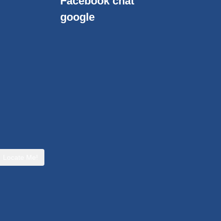
Facebook chat
google
Locate Me!