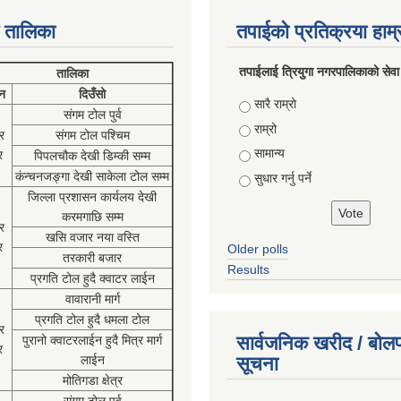
 तालिका
तपाईको प्रतिक्रया हाम
तपाईलाई त्रियुगा नगरपालिकाको सेवा
तालिका
न
दिउँसो
Choices
सारै राम्रो
संगम टोल पुर्व
राम्रो
र
संगम टोल पश्चिम
सामान्य
र
पिपलचौक देखी डिम्की सम्म
कंन्चनजङ्गा देखी साकेला टोल सम्म
सुधार गर्नु पर्ने
जिल्ला प्रशासन कार्यलय देखी
करमगाछि सम्म
र
खसि वजार नया वस्ति
र
Older polls
तरकारी बजार
Results
प्रगति टोल हुदै क्वाटर लाईन
वावारानी मार्ग
प्रगति टोल हुदै धमला टोल
र
सार्वजनिक खरीद / बोलप
पुरानो क्वाटरलाईन हुदै मित्र मार्ग
र
लाईन
सूचना
मोतिगडा क्षेत्र