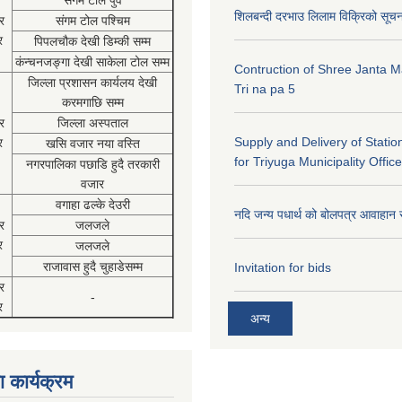
संगम टोल पुर्व
शिलबन्दी दरभाउ लिलाम विक्रिको सूच
र
संगम टोल पश्चिम
र
पिपलचौक देखी डिम्की सम्म
कंन्चनजङ्गा देखी साकेला टोल सम्म
Contruction of Shree Janta M
जिल्ला प्रशासन कार्यलय देखी
Tri na pa 5
करमगाछि सम्म
र
जिल्ला अस्पताल
Supply and Delivery of Statio
र
खसि वजार नया वस्ति
for Triyuga Municipality Office
नगरपालिका पछाडि हुदै तरकारी
वजार
वगाहा ढल्के देउरी
नदि जन्य पधार्थ को बोलपत्र आवाहान 
र
जलजले
र
जलजले
राजावास हुदै चुहाडेसम्म
Invitation for bids
र
-
र
अन्य
 कार्यक्रम