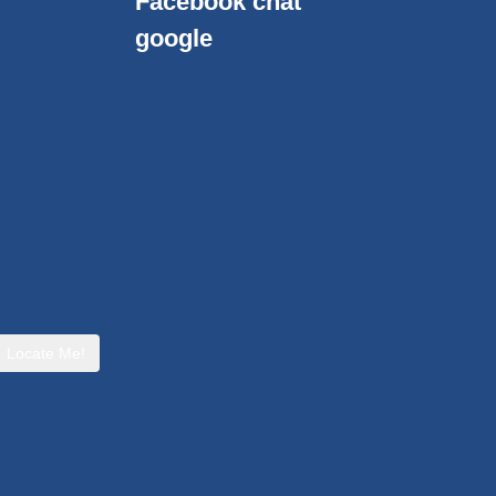
Facebook chat
google
Locate Me!