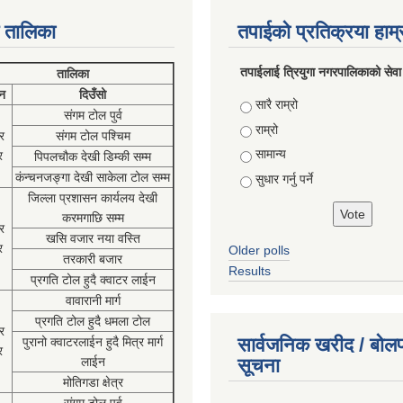
 तालिका
तपाईको प्रतिक्रया हाम
तपाईलाई त्रियुगा नगरपालिकाको सेवा
तालिका
न
दिउँसो
Choices
सारै राम्रो
संगम टोल पुर्व
राम्रो
र
संगम टोल पश्चिम
सामान्य
र
पिपलचौक देखी डिम्की सम्म
कंन्चनजङ्गा देखी साकेला टोल सम्म
सुधार गर्नु पर्ने
जिल्ला प्रशासन कार्यलय देखी
करमगाछि सम्म
र
खसि वजार नया वस्ति
र
Older polls
तरकारी बजार
Results
प्रगति टोल हुदै क्वाटर लाईन
वावारानी मार्ग
प्रगति टोल हुदै धमला टोल
र
सार्वजनिक खरीद / बोलप
पुरानो क्वाटरलाईन हुदै मित्र मार्ग
र
लाईन
सूचना
मोतिगडा क्षेत्र