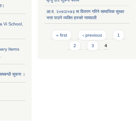
मृत्यु दर्ता सूचना फारम
ना।
आ.व. २०७२/०७३ मा वितरण गरिने सामाजिक सुरक्षा
भत्ता पाउने व्यक्ति हरुको नामावली
a Vi School,
Pages
« first
‹ previous
1
2
3
4
nery Items
.
समबन्धी सूचना ।