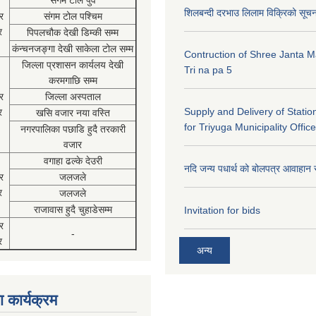
संगम टोल पुर्व
शिलबन्दी दरभाउ लिलाम विक्रिको सूच
र
संगम टोल पश्चिम
र
पिपलचौक देखी डिम्की सम्म
कंन्चनजङ्गा देखी साकेला टोल सम्म
Contruction of Shree Janta M
जिल्ला प्रशासन कार्यलय देखी
Tri na pa 5
करमगाछि सम्म
र
जिल्ला अस्पताल
Supply and Delivery of Statio
र
खसि वजार नया वस्ति
for Triyuga Municipality Office
नगरपालिका पछाडि हुदै तरकारी
वजार
वगाहा ढल्के देउरी
नदि जन्य पधार्थ को बोलपत्र आवाहान 
र
जलजले
र
जलजले
राजावास हुदै चुहाडेसम्म
Invitation for bids
र
-
र
अन्य
 कार्यक्रम