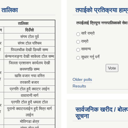
 तालिका
तपाईको प्रतिक्रया हाम
तपाईलाई त्रियुगा नगरपालिकाको सेवा
तालिका
न
दिउँसो
Choices
सारै राम्रो
संगम टोल पुर्व
राम्रो
र
संगम टोल पश्चिम
सामान्य
र
पिपलचौक देखी डिम्की सम्म
कंन्चनजङ्गा देखी साकेला टोल सम्म
सुधार गर्नु पर्ने
जिल्ला प्रशासन कार्यलय देखी
करमगाछि सम्म
र
खसि वजार नया वस्ति
र
Older polls
तरकारी बजार
Results
प्रगति टोल हुदै क्वाटर लाईन
वावारानी मार्ग
प्रगति टोल हुदै धमला टोल
र
सार्वजनिक खरीद / बोलप
पुरानो क्वाटरलाईन हुदै मित्र मार्ग
र
लाईन
सूचना
मोतिगडा क्षेत्र