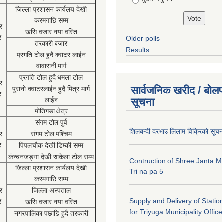
जिल्ला प्रशासन कार्यलय देखी
करमगाछि सम्म
र
खसि वजार नया वस्ति
र
Older polls
तरकारी बजार
Results
प्रगति टोल हुदै क्वाटर लाईन
वावारानी मार्ग
प्रगति टोल हुदै धमला टोल
र
सार्वजनिक खरीद / बोलप
पुरानो क्वाटरलाईन हुदै मित्र मार्ग
र
लाईन
सूचना
मोतिगडा क्षेत्र
संगम टोल पुर्व
शिलबन्दी दरभाउ लिलाम विक्रिको सूच
र
संगम टोल पश्चिम
र
पिपलचौक देखी डिम्की सम्म
कंन्चनजङ्गा देखी साकेला टोल सम्म
Contruction of Shree Janta M
जिल्ला प्रशासन कार्यलय देखी
Tri na pa 5
करमगाछि सम्म
र
जिल्ला अस्पताल
Supply and Delivery of Statio
र
खसि वजार नया वस्ति
for Triyuga Municipality Office
नगरपालिका पछाडि हुदै तरकारी