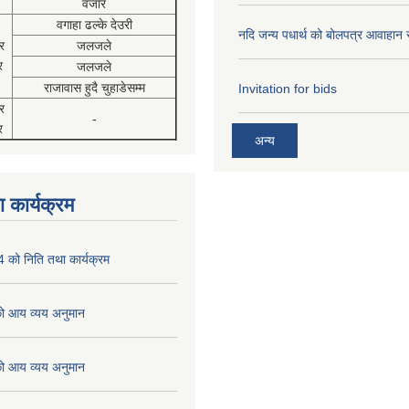
वजार
वगाहा ढल्के देउरी
नदि जन्य पधार्थ को बोलपत्र आवाहान 
र
जलजले
र
जलजले
राजावास हुदै चुहाडेसम्म
Invitation for bids
र
-
र
अन्य
 कार्यक्रम
को निति तथा कार्यक्रम
 आय व्यय अनुमान
 आय व्यय अनुमान