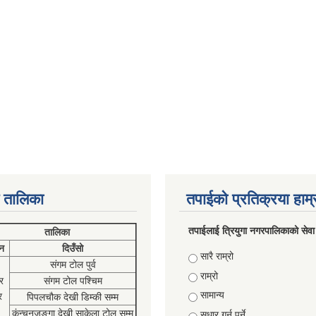
 तालिका
तपाईको प्रतिक्रया हाम
तपाईलाई त्रियुगा नगरपालिकाको सेवा
तालिका
न
दिउँसो
Choices
सारै राम्रो
संगम टोल पुर्व
राम्रो
र
संगम टोल पश्चिम
सामान्य
र
पिपलचौक देखी डिम्की सम्म
कंन्चनजङ्गा देखी साकेला टोल सम्म
सुधार गर्नु पर्ने