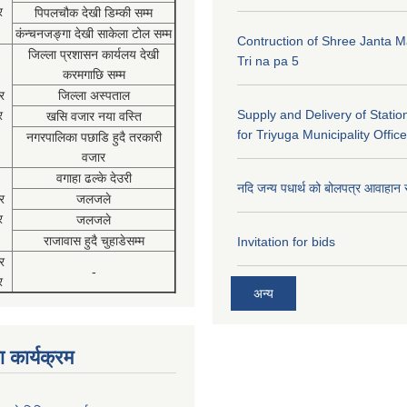
र
पिपलचौक देखी डिम्की सम्म
कंन्चनजङ्गा देखी साकेला टोल सम्म
Contruction of Shree Janta M
जिल्ला प्रशासन कार्यलय देखी
Tri na pa 5
करमगाछि सम्म
र
जिल्ला अस्पताल
Supply and Delivery of Statio
र
खसि वजार नया वस्ति
for Triyuga Municipality Office
नगरपालिका पछाडि हुदै तरकारी
वजार
वगाहा ढल्के देउरी
नदि जन्य पधार्थ को बोलपत्र आवाहान 
र
जलजले
र
जलजले
राजावास हुदै चुहाडेसम्म
Invitation for bids
र
-
र
अन्य
 कार्यक्रम