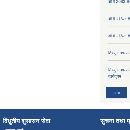
आ व 2083-84 
आ व ८३/८४ को
आ व ८३/८४ को
त्रियुगा नगर
त्रियुगा नगर
कार्यक्रम
अन्य
विधुतीय शुसासन सेवा
सुचना तथा प