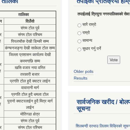
 तालिका
तपाईको प्रतिक्रया हाम
तपाईलाई त्रियुगा नगरपालिकाको सेवा
तालिका
न
दिउँसो
Choices
सारै राम्रो
संगम टोल पुर्व
राम्रो
र
संगम टोल पश्चिम
सामान्य
र
पिपलचौक देखी डिम्की सम्म
कंन्चनजङ्गा देखी साकेला टोल सम्म
सुधार गर्नु पर्ने
जिल्ला प्रशासन कार्यलय देखी
करमगाछि सम्म
र
खसि वजार नया वस्ति
र
Older polls
तरकारी बजार
Results
प्रगति टोल हुदै क्वाटर लाईन
वावारानी मार्ग
प्रगति टोल हुदै धमला टोल
र
सार्वजनिक खरीद / बोलप
पुरानो क्वाटरलाईन हुदै मित्र मार्ग
र
लाईन
सूचना
मोतिगडा क्षेत्र
संगम टोल पुर्व
शिलबन्दी दरभाउ लिलाम विक्रिको सूच
र
संगम टोल पश्चिम