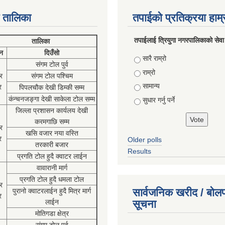
 तालिका
तपाईको प्रतिक्रया हाम
तपाईलाई त्रियुगा नगरपालिकाको सेवा
तालिका
न
दिउँसो
Choices
सारै राम्रो
संगम टोल पुर्व
राम्रो
र
संगम टोल पश्चिम
सामान्य
र
पिपलचौक देखी डिम्की सम्म
कंन्चनजङ्गा देखी साकेला टोल सम्म
सुधार गर्नु पर्ने
जिल्ला प्रशासन कार्यलय देखी
करमगाछि सम्म
र
खसि वजार नया वस्ति
र
Older polls
तरकारी बजार
Results
प्रगति टोल हुदै क्वाटर लाईन
वावारानी मार्ग
प्रगति टोल हुदै धमला टोल
र
सार्वजनिक खरीद / बोलप
पुरानो क्वाटरलाईन हुदै मित्र मार्ग
र
लाईन
सूचना
मोतिगडा क्षेत्र