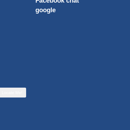
Facebook chat
google
Locate Me!