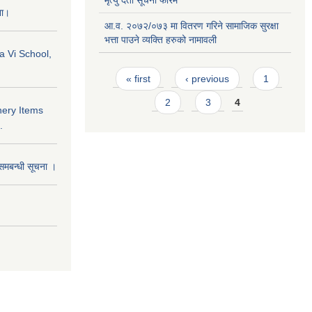
मृत्यु दर्ता सूचना फारम
ना।
आ.व. २०७२/०७३ मा वितरण गरिने सामाजिक सुरक्षा
भत्ता पाउने व्यक्ति हरुको नामावली
a Vi School,
Pages
« first
‹ previous
1
2
3
4
nery Items
.
समबन्धी सूचना ।