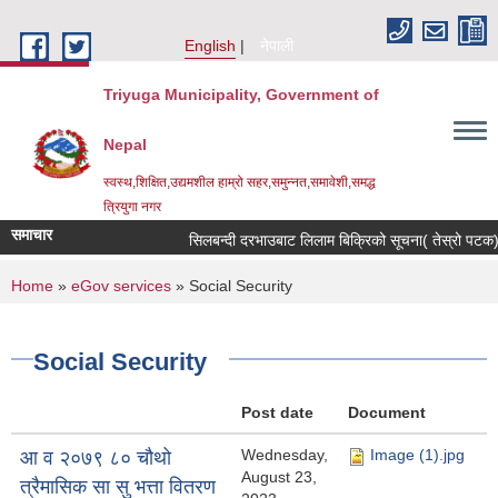
Skip to main content
English
नेपाली
Triyuga Municipality, Government of
Nepal
स्वस्थ,शिक्षित,उद्यमशील हाम्रो सहर,समुन्नत,समावेशी,समद्ध
त्रियुगा नगर
समाचार
सिलबन्दी दरभाउबाट लिलाम बिक्रिको सूचना( तेस्रो पटक) ।
You are here
Home
»
eGov services
» Social Security
Social Security
Post date
Document
Wednesday,
Image (1).jpg
आ व २०७९ ८० चौथो
August 23,
त्रैमासिक सा सु भत्ता वितरण