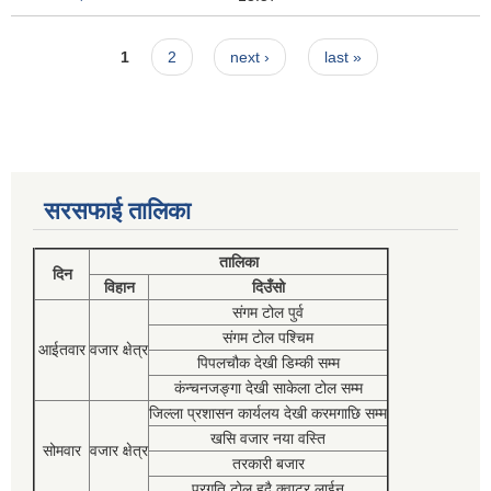
Pages
1
2
next ›
last »
सरसफाई तालिका
तालिका
दिन
विहान
दिउँसो
संगम टोल पुर्व
संगम टोल पश्चिम
आईतवार
वजार क्षेत्र
पिपलचौक देखी डिम्की सम्म
कंन्चनजङ्गा देखी साकेला टोल सम्म
जिल्ला प्रशासन कार्यलय देखी करमगाछि सम्म
खसि वजार नया वस्ति
सोमवार
वजार क्षेत्र
तरकारी बजार
प्रगति टोल हुदै क्वाटर लाईन