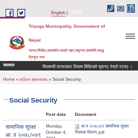
Skip to main content
English
नेपाली
Triyuga Municipality, Government of
Nepal
स्वस्थ,शिक्षित,उद्यमशील हाम्रो सहर,समुन्नत,समावेशी,समद्ध
त्रियुगा नगर
समाचार
सिलबन्दी दरभाउबाट लिलाम बिक्रिको सूचना( तेस्रो पटक) ।
You are here
Home
»
eGov services
» Social Security
Social Security
Post date
Document
Monday,
आ व २०७८७९ सामाजिक सुरक्षा
सामाजिक सुरक्षा
October 4,
निकासा विवरण.pdf
आ .व २०७८/०७९