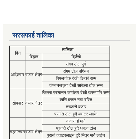
सरसफाई तालिका
तालिका
दिन
विहान
दिउँसो
संगम टोल पुर्व
संगम टोल पश्चिम
आईतवार
वजार क्षेत्र
पिपलचौक देखी डिम्की सम्म
कंन्चनजङ्गा देखी साकेला टोल सम्म
जिल्ला प्रशासन कार्यलय देखी करमगाछि सम्म
खसि वजार नया वस्ति
सोमवार
वजार क्षेत्र
तरकारी बजार
प्रगति टोल हुदै क्वाटर लाईन
वावारानी मार्ग
प्रगति टोल हुदै धमला टोल
मङ्गलवार
वजार क्षेत्र
पुरानो क्वाटरलाईन हुदै मित्र मार्ग लाईन