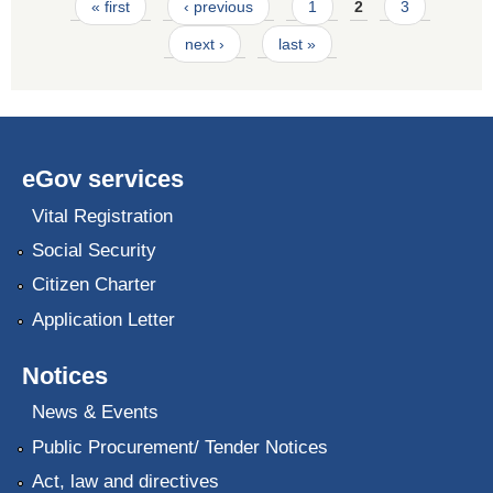
Pages
« first
‹ previous
1
2
3
next ›
last »
eGov services
Vital Registration
Social Security
Citizen Charter
Application Letter
Notices
News & Events
Public Procurement/ Tender Notices
Act, law and directives