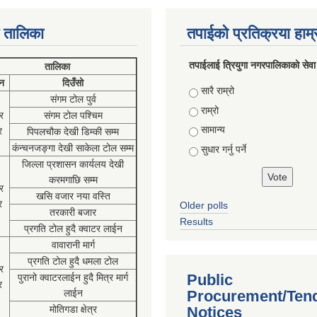
 तालिका
तपाईको प्रतिक्रया हाम
तपाईलाई त्रियुगा नगरपालिकाको सेवा
तालिका
न
दिउँसो
Choices
सारै राम्रो
संगम टोल पुर्व
राम्रो
र
संगम टोल पश्चिम
सामान्य
र
पिपलचौक देखी डिम्की सम्म
कंन्चनजङ्गा देखी साकेला टोल सम्म
सुधार गर्नु पर्ने
जिल्ला प्रशासन कार्यलय देखी
करमगाछि सम्म
र
खसि वजार नया वस्ति
र
Older polls
तरकारी बजार
Results
प्रगति टोल हुदै क्वाटर लाईन
वावारानी मार्ग
प्रगति टोल हुदै धमला टोल
र
Public
पुरानो क्वाटरलाईन हुदै मित्र मार्ग
र
लाईन
Procurement/Ten
मोतिगडा क्षेत्र
Notices