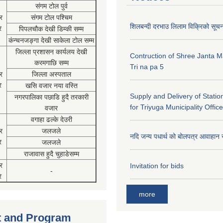
संगम टोल पुर्व
र
संगम टोल पश्चिम
शिलबन्दी दरभाउ लिलाम विक्रिको सूच
र
पिपलचौक देखी डिम्की सम्म
कंन्चनजङ्गा देखी साकेला टोल सम्म
जिल्ला प्रशासन कार्यलय देखी
Contruction of Shree Janta M
करमगाछि सम्म
Tri na pa 5
र
जिल्ला अस्पताल
र
खसि वजार नया वस्ति
Supply and Delivery of Statio
नगरपालिका पछाडि हुदै तरकारी
for Triyuga Municipality Office
वजार
वगाहा ढल्के देउरी
र
जलजले
नदि जन्य पधार्थ को बोलपत्र आवाहान 
र
जलजले
राजावास हुदै चुहाडेसम्म
र
Invitation for bids
-
र
more
 and Program