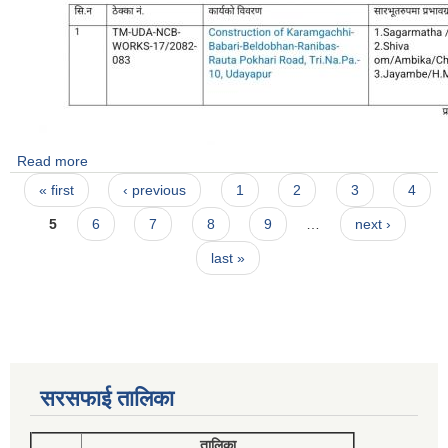
Read more
about प्राविधिक प्रस्ताव स्वीकृत तथा आर्थिक प्रस्ताव खोल्ने आशय
Pages
सम्बन्धि सूचना ।
« first
‹ previous
1
2
3
4
5
6
7
8
9
…
next ›
last »
सरसफाई तालिका
तालिका