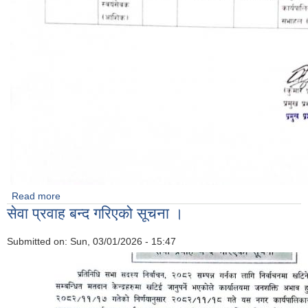
Read more
about रिटर्नी स्वयंसेवक को संछिप्त सुची सहित रोल न कायम गरि परिक्षा
सेवा प्रवाह बन्द गरिएको सूचना ।
मिति तोकिएको सूचना ।
Submitted on:
Sun, 03/01/2026 - 15:47