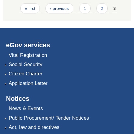
Pages
« first
‹ previous
1
2
3
eGov services
Vital Registration
Social Security
Citizen Charter
Application Letter
Notices
News & Events
Public Procurement/ Tender Notices
Act, law and directives