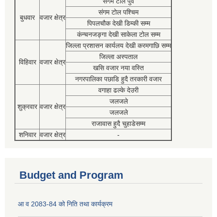
संगम टोल पुर्व
संगम टोल पश्चिम
बुधवार
वजार क्षेत्र
पिपलचौक देखी डिम्की सम्म
कंन्चनजङ्गा देखी साकेला टोल सम्म
जिल्ला प्रशासन कार्यलय देखी करमगाछि सम्म
जिल्ला अस्पताल
विहिवार
वजार क्षेत्र
खसि वजार नया वस्ति
नगरपालिका पछाडि हुदै तरकारी वजार
वगाहा ढल्के देउरी
जलजले
शुक्रवार
वजार क्षेत्र
जलजले
राजावास हुदै चुहाडेसम्म
शनिवार
वजार क्षेत्र
-
Budget and Program
आ व 2083-84 को निति तथा कार्यक्रम