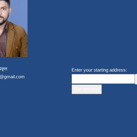
िकृत
Enter your starting address:
un@gmail.com