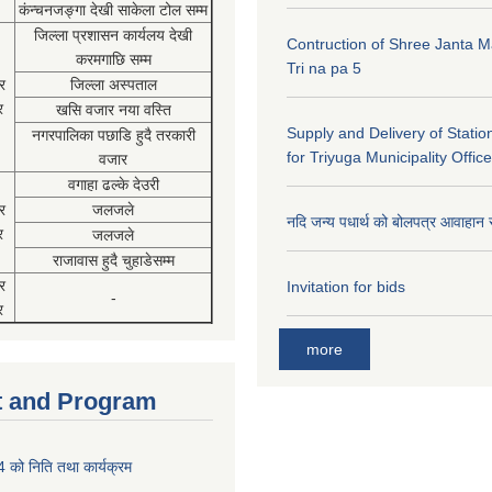
कंन्चनजङ्गा देखी साकेला टोल सम्म
जिल्ला प्रशासन कार्यलय देखी
Contruction of Shree Janta M
करमगाछि सम्म
Tri na pa 5
र
जिल्ला अस्पताल
र
खसि वजार नया वस्ति
Supply and Delivery of Statio
नगरपालिका पछाडि हुदै तरकारी
for Triyuga Municipality Office
वजार
वगाहा ढल्के देउरी
र
जलजले
नदि जन्य पधार्थ को बोलपत्र आवाहान 
र
जलजले
राजावास हुदै चुहाडेसम्म
र
Invitation for bids
-
र
more
 and Program
को निति तथा कार्यक्रम