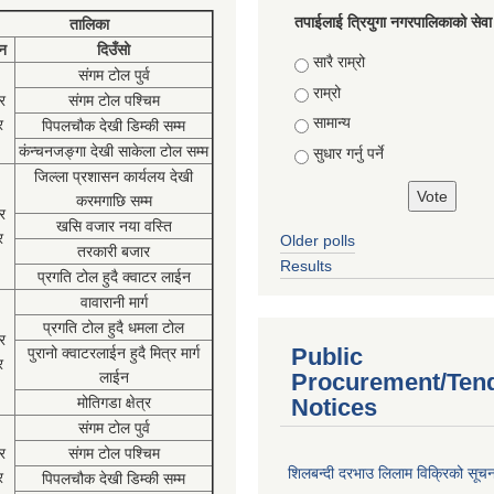
तपाईलाई त्रियुगा नगरपालिकाको सेवा
तालिका
न
दिउँसो
Choices
सारै राम्रो
संगम टोल पुर्व
राम्रो
र
संगम टोल पश्चिम
सामान्य
र
पिपलचौक देखी डिम्की सम्म
कंन्चनजङ्गा देखी साकेला टोल सम्म
सुधार गर्नु पर्ने
जिल्ला प्रशासन कार्यलय देखी
करमगाछि सम्म
र
खसि वजार नया वस्ति
र
Older polls
तरकारी बजार
Results
प्रगति टोल हुदै क्वाटर लाईन
वावारानी मार्ग
प्रगति टोल हुदै धमला टोल
र
Public
पुरानो क्वाटरलाईन हुदै मित्र मार्ग
र
लाईन
Procurement/Ten
मोतिगडा क्षेत्र
Notices
संगम टोल पुर्व
र
संगम टोल पश्चिम
शिलबन्दी दरभाउ लिलाम विक्रिको सूच
र
पिपलचौक देखी डिम्की सम्म