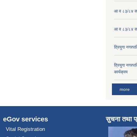
आ व ८३/८४ को
आ व ८३/८४ को
त्रियुगा नगर
त्रियुगा नगर
कार्यक्रम
more
eGov services
सुचना तथा प
Vital Registration