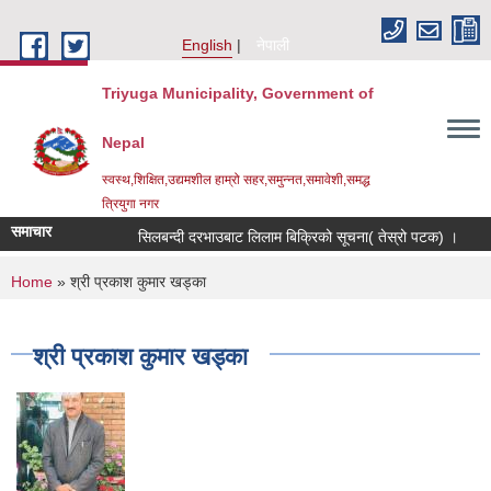
Skip to main content
English
नेपाली
Triyuga Municipality, Government of
Nepal
स्वस्थ,शिक्षित,उद्यमशील हाम्रो सहर,समुन्नत,समावेशी,समद्ध
त्रियुगा नगर
समाचार
सिलबन्दी दरभाउबाट लिलाम बिक्रिको सूचना( तेस्रो पटक) ।
R
You are here
Home
» श्री प्रकाश कुमार खड्का
श्री प्रकाश कुमार खड्का