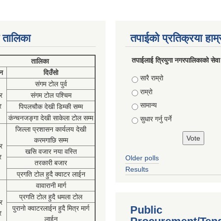
 तालिका
तपाईको प्रतिक्रया हाम
तपाईलाई त्रियुगा नगरपालिकाको सेवा
तालिका
न
दिउँसो
Choices
सारै राम्रो
संगम टोल पुर्व
राम्रो
र
संगम टोल पश्चिम
सामान्य
र
पिपलचौक देखी डिम्की सम्म
कंन्चनजङ्गा देखी साकेला टोल सम्म
सुधार गर्नु पर्ने
जिल्ला प्रशासन कार्यलय देखी
करमगाछि सम्म
र
खसि वजार नया वस्ति
र
Older polls
तरकारी बजार
Results
प्रगति टोल हुदै क्वाटर लाईन
वावारानी मार्ग
प्रगति टोल हुदै धमला टोल
र
Public
पुरानो क्वाटरलाईन हुदै मित्र मार्ग
र
लाईन