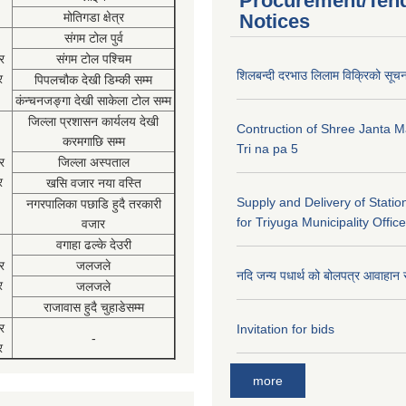
Procurement/Ten
मोतिगडा क्षेत्र
Notices
संगम टोल पुर्व
र
संगम टोल पश्चिम
शिलबन्दी दरभाउ लिलाम विक्रिको सूच
र
पिपलचौक देखी डिम्की सम्म
कंन्चनजङ्गा देखी साकेला टोल सम्म
जिल्ला प्रशासन कार्यलय देखी
Contruction of Shree Janta M
करमगाछि सम्म
Tri na pa 5
र
जिल्ला अस्पताल
र
खसि वजार नया वस्ति
Supply and Delivery of Statio
नगरपालिका पछाडि हुदै तरकारी
for Triyuga Municipality Office
वजार
वगाहा ढल्के देउरी
र
जलजले
नदि जन्य पधार्थ को बोलपत्र आवाहान 
र
जलजले
राजावास हुदै चुहाडेसम्म
र
Invitation for bids
-
र
more