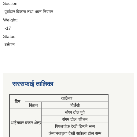
Section:
पूर्वाधार विकास तथा भवन नियमन
Weight:
-17
Status:
वर्तमान
सरसफाई तालिका
तालिका
दिन
विहान
दिउँसो
संगम टोल पुर्व
संगम टोल पश्चिम
आईतवार
वजार क्षेत्र
पिपलचौक देखी डिम्की सम्म
कंन्चनजङ्गा देखी साकेला टोल सम्म