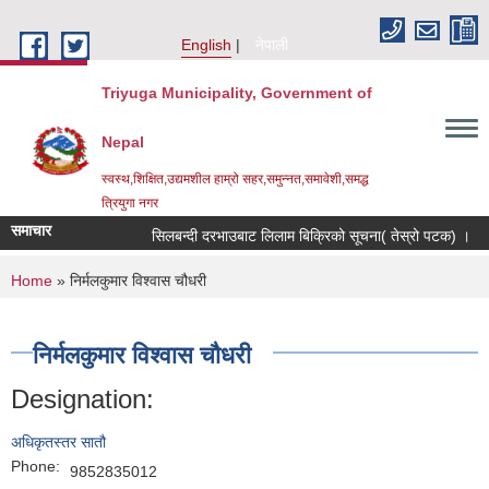
Skip to main content
English
नेपाली
Triyuga Municipality, Government of
Nepal
स्वस्थ,शिक्षित,उद्यमशील हाम्रो सहर,समुन्नत,समावेशी,समद्ध
त्रियुगा नगर
समाचार
सिलबन्दी दरभाउबाट लिलाम बिक्रिको सूचना( तेस्रो पटक) ।
You are here
Home
» निर्मलकुमार विश्वास चौधरी
निर्मलकुमार विश्वास चौधरी
Designation:
अधिकृतस्तर सातौ
Phone:
9852835012