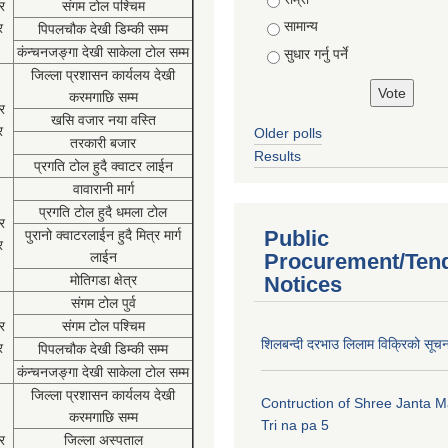
र
संगम टोल पश्चिम
सामान्य
र
पिपलचौक देखी डिम्की सम्म
कंन्चनजङ्गा देखी साकेला टोल सम्म
सुधार गर्नु पर्ने
जिल्ला प्रशासन कार्यलय देखी
करमगाछि सम्म
र
खसि वजार नया वस्ति
र
Older polls
तरकारी बजार
Results
प्रगति टोल हुदै क्वाटर लाईन
वावारानी मार्ग
प्रगति टोल हुदै धमला टोल
र
Public
पुरानो क्वाटरलाईन हुदै मित्र मार्ग
र
लाईन
Procurement/Ten
मोतिगडा क्षेत्र
Notices
संगम टोल पुर्व
र
संगम टोल पश्चिम
शिलबन्दी दरभाउ लिलाम विक्रिको सूच
र
पिपलचौक देखी डिम्की सम्म
कंन्चनजङ्गा देखी साकेला टोल सम्म
जिल्ला प्रशासन कार्यलय देखी
Contruction of Shree Janta M
करमगाछि सम्म
Tri na pa 5
र
जिल्ला अस्पताल