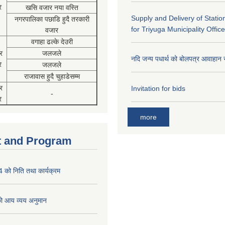
र
खसि वजार नया वस्ति
Supply and Delivery of Statio
नगरपालिका पछाडि हुदै तरकारी
for Triyuga Municipality Office
वजार
वगाहा ढल्के देउरी
र
जलजले
नदि जन्य पधार्थ को बोलपत्र आवाहान 
र
जलजले
राजावास हुदै चुहाडेसम्म
र
Invitation for bids
-
र
more
 and Program
को निति तथा कार्यक्रम
 आय व्यय अनुमान