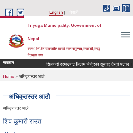
Skip to main content
English
नेपाली
Triyuga Municipality, Government of
Nepal
स्वस्थ,शिक्षित,उद्यमशील हाम्रो सहर,समुन्नत,समावेशी,समद्ध
त्रियुगा नगर
समाचार
सिलबन्दी दरभाउबाट लिलाम बिक्रिको सूचना( तेस्रो पटक) ।
You are here
Home
» अधिकृतस्तर आठौ
अधिकृतस्तर आठौ
अधिकृतस्तर आठौ
शिव कुमारी राउत