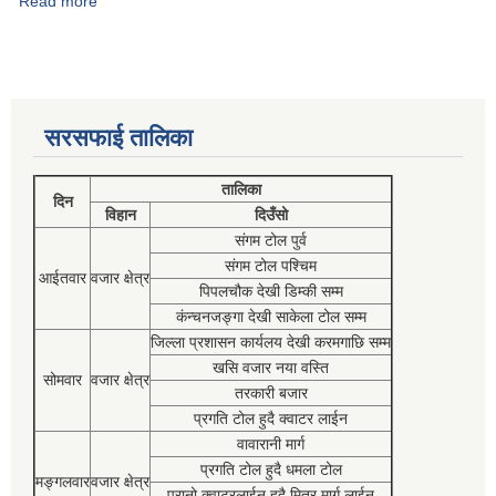
Read more
about शिव कुमारी राउत
सरसफाई तालिका
तालिका
दिन
विहान
दिउँसो
संगम टोल पुर्व
संगम टोल पश्चिम
आईतवार
वजार क्षेत्र
पिपलचौक देखी डिम्की सम्म
कंन्चनजङ्गा देखी साकेला टोल सम्म
जिल्ला प्रशासन कार्यलय देखी करमगाछि सम्म
खसि वजार नया वस्ति
सोमवार
वजार क्षेत्र
तरकारी बजार
प्रगति टोल हुदै क्वाटर लाईन
वावारानी मार्ग
प्रगति टोल हुदै धमला टोल
मङ्गलवार
वजार क्षेत्र
पुरानो क्वाटरलाईन हुदै मित्र मार्ग लाईन