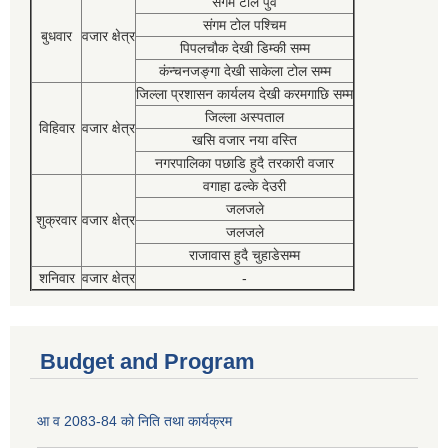
संगम टोल पुर्व
संगम टोल पश्चिम
बुधवार
वजार क्षेत्र
पिपलचौक देखी डिम्की सम्म
कंन्चनजङ्गा देखी साकेला टोल सम्म
जिल्ला प्रशासन कार्यलय देखी करमगाछि सम्म
जिल्ला अस्पताल
विहिवार
वजार क्षेत्र
खसि वजार नया वस्ति
नगरपालिका पछाडि हुदै तरकारी वजार
वगाहा ढल्के देउरी
जलजले
शुक्रवार
वजार क्षेत्र
जलजले
राजावास हुदै चुहाडेसम्म
शनिवार
वजार क्षेत्र
-
Budget and Program
आ व 2083-84 को निति तथा कार्यक्रम