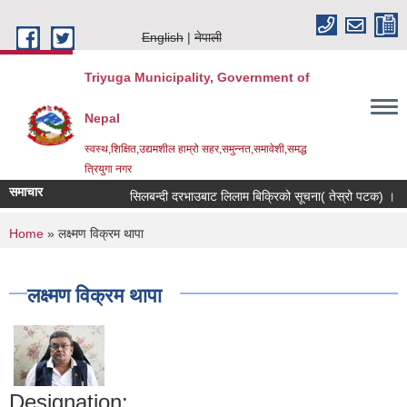
Skip to main content
English
नेपाली
Triyuga Municipality, Government of
Nepal
स्वस्थ,शिक्षित,उद्यमशील हाम्रो सहर,समुन्नत,समावेशी,समद्ध
त्रियुगा नगर
समाचार
सिलबन्दी दरभाउबाट लिलाम बिक्रिको सूचना( तेस्रो पटक) ।
You are here
Home
» लक्ष्मण विक्रम थापा
लक्ष्मण विक्रम थापा
Designation: