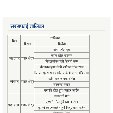
सरसफाई तालिका
तालिका
दिन
विहान
दिउँसो
संगम टोल पुर्व
संगम टोल पश्चिम
आईतवार
वजार क्षेत्र
पिपलचौक देखी डिम्की सम्म
कंन्चनजङ्गा देखी साकेला टोल सम्म
जिल्ला प्रशासन कार्यलय देखी करमगाछि सम्म
खसि वजार नया वस्ति
सोमवार
वजार क्षेत्र
तरकारी बजार
प्रगति टोल हुदै क्वाटर लाईन
वावारानी मार्ग
प्रगति टोल हुदै धमला टोल
मङ्गलवार
वजार क्षेत्र
पुरानो क्वाटरलाईन हुदै मित्र मार्ग लाईन